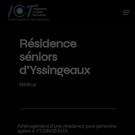
Skip
to
Men
main
Close
content
Menu
Résidence
séniors
d’Yssingeaux
Médical
Aménagement d’une résidence pour personne
agées à YSSINGEAUX